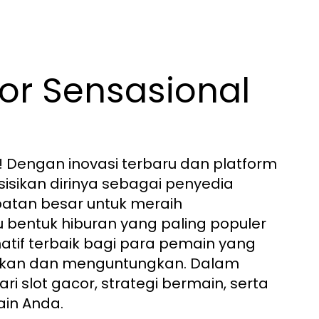
or Sensasional
! Dengan inovasi terbaru dan platform
sikan dirinya sebagai penyedia
atan besar untuk meraih
u bentuk hiburan yang paling populer
natif terbaik bagi para pemain yang
kan dan menguntungkan. Dalam
ri slot gacor, strategi bermain, serta
in Anda.