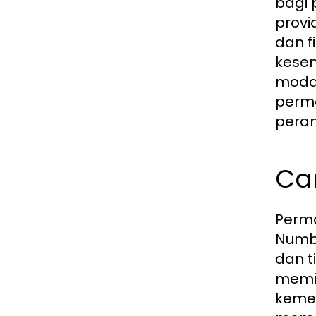
bagi 
provi
dan f
kese
modal
perma
peran
Car
Perma
Numbe
dan t
memil
kemen