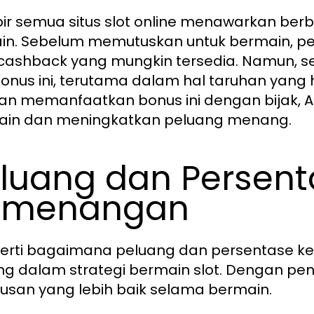
r semua situs slot online menawarkan ber
n. Sebelum memutuskan untuk bermain, per
cashback yang mungkin tersedia. Namun, se
bonus ini, terutama dalam hal taruhan yang 
an memanfaatkan bonus ini dengan bijak,
ain dan meningkatkan peluang menang.
luang dan Persent
emenangan
erti bagaimana peluang dan persentase k
ng dalam strategi bermain slot. Dengan p
usan yang lebih baik selama bermain.