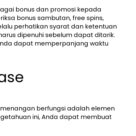
bagai bonus dan promosi kepada
iksa bonus sambutan, free spins,
lalu perhatikan syarat dan ketentuan
harus dipenuhi sebelum dapat ditarik.
 Anda dapat memperpanjang waktu
ase
emenangan berfungsi adalah elemen
engetahuan ini, Anda dapat membuat