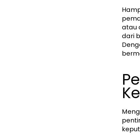
Hampi
pemai
atau 
dari 
Deng
berm
Pe
K
Meng
penti
keput