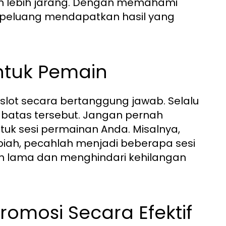
un lebih jarang. Dengan memahami
r peluang mendapatkan hasil yang
ntuk Pemain
slot secara bertanggung jawab. Selalu
batas tersebut. Jangan pernah
tuk sesi permainan Anda. Misalnya,
piah, pecahlah menjadi beberapa sesi
ih lama dan menghindari kehilangan
mosi Secara Efektif