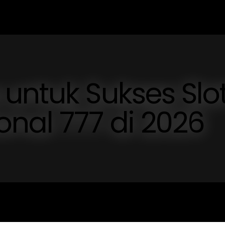
untuk Sukses Slo
nal 777 di 2026