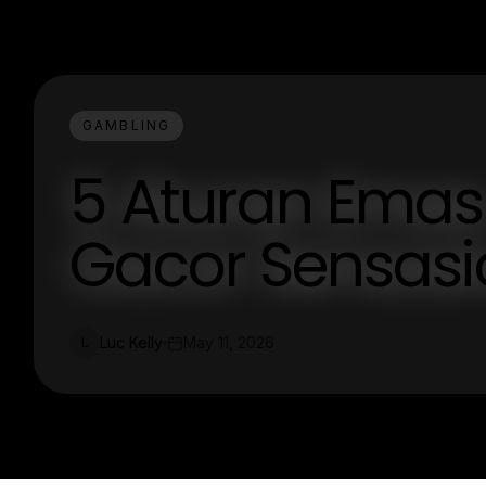
GAMBLING
5 Aturan Emas 
Gacor Sensasio
Luc Kelly
May 11, 2026
L