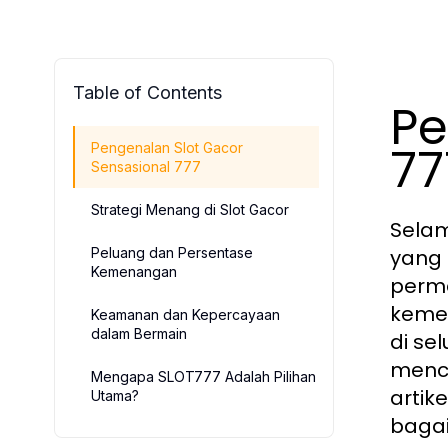
Table of Contents
Pe
77
Pengenalan Slot Gacor
Sensasional 777
Strategi Menang di Slot Gacor
Selam
Peluang dan Persentase
yang 
Kemenangan
perma
kemen
Keamanan dan Kepercayaan
dalam Bermain
di se
menc
Mengapa SLOT777 Adalah Pilihan
artik
Utama?
baga