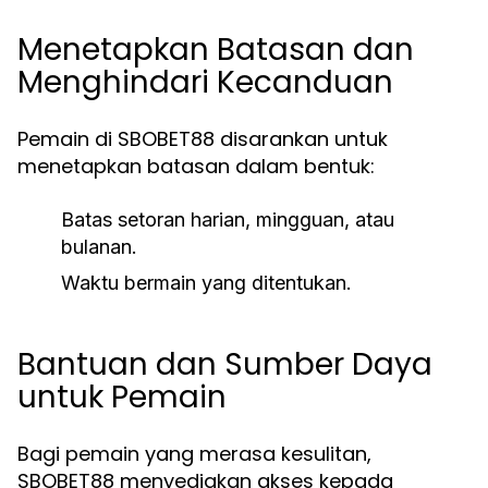
Menetapkan Batasan dan
Menghindari Kecanduan
Pemain di SBOBET88 disarankan untuk
menetapkan batasan dalam bentuk:
Batas setoran harian, mingguan, atau
bulanan.
Waktu bermain yang ditentukan.
Bantuan dan Sumber Daya
untuk Pemain
Bagi pemain yang merasa kesulitan,
SBOBET88 menyediakan akses kepada