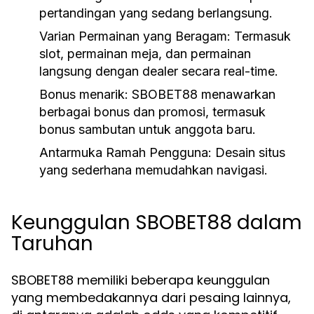
pertandingan yang sedang berlangsung.
Varian Permainan yang Beragam:
Termasuk
slot, permainan meja, dan permainan
langsung dengan dealer secara real-time.
Bonus menarik:
SBOBET88 menawarkan
berbagai bonus dan promosi, termasuk
bonus sambutan untuk anggota baru.
Antarmuka Ramah Pengguna:
Desain situs
yang sederhana memudahkan navigasi.
Keunggulan SBOBET88 dalam
Taruhan
SBOBET88 memiliki beberapa keunggulan
yang membedakannya dari pesaing lainnya,