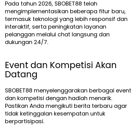
Pada tahun 2026, SBOBET88 telah
mengimplementasikan beberapa fitur baru,
termasuk teknologi yang lebih responsif dan
interaktif, serta peningkatan layanan
pelanggan melalui chat langsung dan
dukungan 24/7.
Event dan Kompetisi Akan
Datang
SBOBET88 menyelenggarakan berbagai event
dan kompetisi dengan hadiah menarik.
Pastikan Anda mengikuti berita terbaru agar
tidak ketinggalan kesempatan untuk
berpartisipasi.