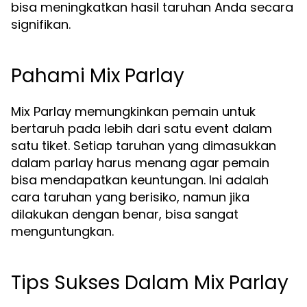
bisa meningkatkan hasil taruhan Anda secara
signifikan.
Pahami Mix Parlay
Mix Parlay memungkinkan pemain untuk
bertaruh pada lebih dari satu event dalam
satu tiket. Setiap taruhan yang dimasukkan
dalam parlay harus menang agar pemain
bisa mendapatkan keuntungan. Ini adalah
cara taruhan yang berisiko, namun jika
dilakukan dengan benar, bisa sangat
menguntungkan.
Tips Sukses Dalam Mix Parlay