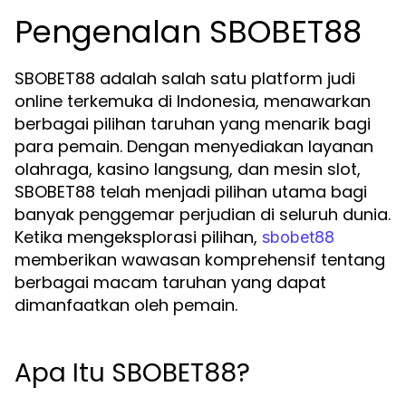
Pengenalan SBOBET88
SBOBET88 adalah salah satu platform judi
online terkemuka di Indonesia, menawarkan
berbagai pilihan taruhan yang menarik bagi
para pemain. Dengan menyediakan layanan
olahraga, kasino langsung, dan mesin slot,
SBOBET88 telah menjadi pilihan utama bagi
banyak penggemar perjudian di seluruh dunia.
Ketika mengeksplorasi pilihan,
sbobet88
memberikan wawasan komprehensif tentang
berbagai macam taruhan yang dapat
dimanfaatkan oleh pemain.
Apa Itu SBOBET88?