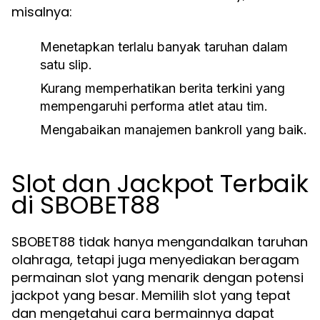
misalnya:
Menetapkan terlalu banyak taruhan dalam
satu slip.
Kurang memperhatikan berita terkini yang
mempengaruhi performa atlet atau tim.
Mengabaikan manajemen bankroll yang baik.
Slot dan Jackpot Terbaik
di SBOBET88
SBOBET88 tidak hanya mengandalkan taruhan
olahraga, tetapi juga menyediakan beragam
permainan slot yang menarik dengan potensi
jackpot yang besar. Memilih slot yang tepat
dan mengetahui cara bermainnya dapat