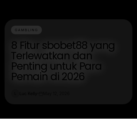
GAMBLING
8 Fitur sbobet88 yang
Terlewatkan dan
Penting untuk Para
Pemain di 2026
Luc Kelly
May 12, 2026
L