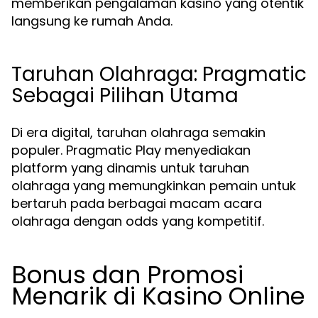
memberikan pengalaman kasino yang otentik
langsung ke rumah Anda.
Taruhan Olahraga: Pragmatic
Sebagai Pilihan Utama
Di era digital, taruhan olahraga semakin
populer. Pragmatic Play menyediakan
platform yang dinamis untuk taruhan
olahraga yang memungkinkan pemain untuk
bertaruh pada berbagai macam acara
olahraga dengan odds yang kompetitif.
Bonus dan Promosi
Menarik di Kasino Online