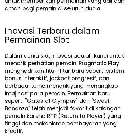
untuk memberikan permainan yang adil dan
aman bagi pemain di seluruh dunia.
Inovasi Terbaru dalam
Permainan Slot
Dalam dunia slot, inovasi adalah kunci untuk
menarik perhatian pemain. Pragmatic Play
menghadirkan fitur-fitur baru seperti sistem
bonus interaktif, jackpot progresif, dan
berbagai tema menarik yang menangkap
imajinasi para pemain. Permainan baru
seperti "Gates of Olympus" dan "Sweet
Bonanza" telah menjadi favorit di kalangan
pemain karena RTP (Return to Player) yang
tinggi dan mekanisme pembayaran yang
kreatif.