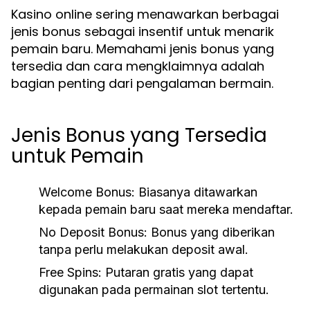
Kasino online sering menawarkan berbagai
jenis bonus sebagai insentif untuk menarik
pemain baru. Memahami jenis bonus yang
tersedia dan cara mengklaimnya adalah
bagian penting dari pengalaman bermain.
Jenis Bonus yang Tersedia
untuk Pemain
Welcome Bonus:
Biasanya ditawarkan
kepada pemain baru saat mereka mendaftar.
No Deposit Bonus:
Bonus yang diberikan
tanpa perlu melakukan deposit awal.
Free Spins:
Putaran gratis yang dapat
digunakan pada permainan slot tertentu.