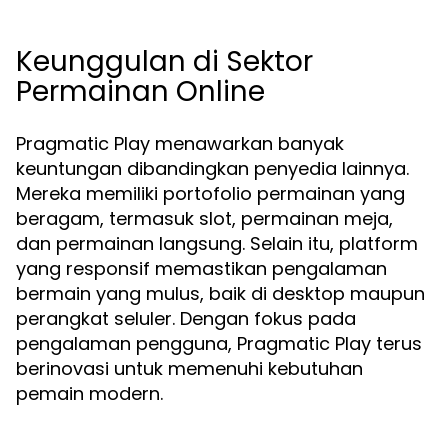
Keunggulan di Sektor
Permainan Online
Pragmatic Play menawarkan banyak
keuntungan dibandingkan penyedia lainnya.
Mereka memiliki portofolio permainan yang
beragam, termasuk slot, permainan meja,
dan permainan langsung. Selain itu, platform
yang responsif memastikan pengalaman
bermain yang mulus, baik di desktop maupun
perangkat seluler. Dengan fokus pada
pengalaman pengguna, Pragmatic Play terus
berinovasi untuk memenuhi kebutuhan
pemain modern.