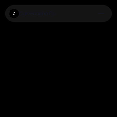
Carvecasino.Co
C