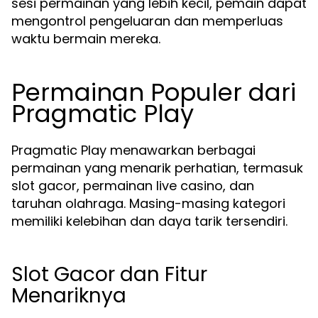
sesi permainan yang lebih kecil, pemain dapat
mengontrol pengeluaran dan memperluas
waktu bermain mereka.
Permainan Populer dari
Pragmatic Play
Pragmatic Play menawarkan berbagai
permainan yang menarik perhatian, termasuk
slot gacor, permainan live casino, dan
taruhan olahraga. Masing-masing kategori
memiliki kelebihan dan daya tarik tersendiri.
Slot Gacor dan Fitur
Menariknya