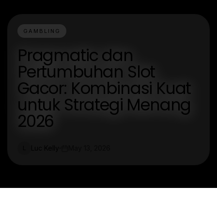
GAMBLING
Pragmatic dan
Pertumbuhan Slot
Gacor: Kombinasi Kuat
untuk Strategi Menang
2026
Luc Kelly
May 13, 2026
L