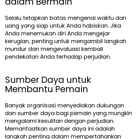
dalam Bermain
Selalu tetapkan batas mengenai waktu dan
uang yang siap untuk Anda habiskan. Jika
Anda menemukan diri Anda mengejar
kerugian, penting untuk mengambil langkah
mundur dan mengevaluasi kembali
pendekatan Anda terhadap perjudian.
Sumber Daya untuk
Membantu Pemain
Banyak organisasi menyediakan dukungan
dan sumber daya bagi pemain yang mungkin
mengalami kesulitan dengan perjudian.
Memanfaatkan sumber daya ini adalah
langkah penting dalam mempertahankan