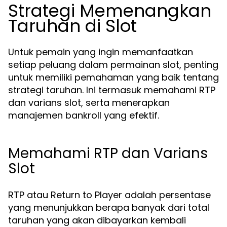
Strategi Memenangkan
Taruhan di Slot
Untuk pemain yang ingin memanfaatkan
setiap peluang dalam permainan slot, penting
untuk memiliki pemahaman yang baik tentang
strategi taruhan. Ini termasuk memahami RTP
dan varians slot, serta menerapkan
manajemen bankroll yang efektif.
Memahami RTP dan Varians
Slot
RTP atau Return to Player adalah persentase
yang menunjukkan berapa banyak dari total
taruhan yang akan dibayarkan kembali