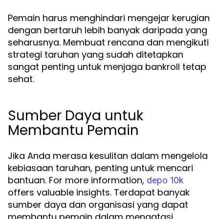
Pemain harus menghindari mengejar kerugian
dengan bertaruh lebih banyak daripada yang
seharusnya. Membuat rencana dan mengikuti
strategi taruhan yang sudah ditetapkan
sangat penting untuk menjaga bankroll tetap
sehat.
Sumber Daya untuk
Membantu Pemain
Jika Anda merasa kesulitan dalam mengelola
kebiasaan taruhan, penting untuk mencari
bantuan. For more information,
depo 10k
offers valuable insights. Terdapat banyak
sumber daya dan organisasi yang dapat
membantu pemain dalam mengatasi