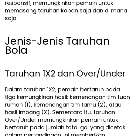
responsif, memungkinkan pemain untuk
memasang taruhan kapan saja dan di mana
saja.
Jenis-Jenis Taruhan
Bola
Taruhan 1X2 dan Over/Under
Dalam taruhan 1X2, pemain bertaruh pada
tiga kemungkinan hasil: kemenangan tim tuan
rumah (1), kemenangan tim tamu (2), atau
hasil imbang (X). Sementara itu, taruhan
Over/Under memungkinkan pemain untuk
bertaruh pada jumlah total gol yang dicetak
dalam pertandingan. Ini memberikan