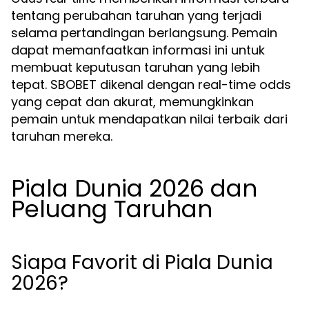
tentang perubahan taruhan yang terjadi
selama pertandingan berlangsung. Pemain
dapat memanfaatkan informasi ini untuk
membuat keputusan taruhan yang lebih
tepat. SBOBET dikenal dengan real-time odds
yang cepat dan akurat, memungkinkan
pemain untuk mendapatkan nilai terbaik dari
taruhan mereka.
Piala Dunia 2026 dan
Peluang Taruhan
Siapa Favorit di Piala Dunia
2026?