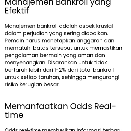
Manajemen Bankroll yang
Efektif
Manajemen bankroll adalah aspek krusial
dalam perjudian yang sering diabaikan.
Pemain harus menetapkan anggaran dan
mematuhi batas tersebut untuk memastikan
pengalaman bermain yang aman dan
menyenangkan. Disarankan untuk tidak
bertaruh lebih dari 1-2% dari total bankroll
untuk setiap taruhan, sehingga mengurangi
risiko kerugian besar.
Memanfaatkan Odds Real-
time
memberikan informasi terbaru
Odds real-time