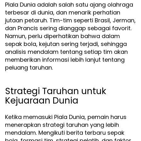
Piala Dunia adalah salah satu ajang olahraga
terbesar di dunia, dan menarik perhatian
jutaan petaruh. Tim-tim seperti Brasil, Jerman,
dan Prancis sering dianggap sebagai favorit.
Namun, perlu diperhatikan bahwa dalam
sepak bola, kejutan sering terjadi, sehingga
analisis mendalam tentang setiap tim akan
memberikan informasi lebih lanjut tentang
peluang taruhan.
Strategi Taruhan untuk
Kejuaraan Dunia
Ketika memasuki Piala Dunia, pemain harus
menerapkan strategi taruhan yang lebih
mendalam. Mengikuti berita terbaru sepak
bola, formasi tim, strategi pelatih, dan faktor